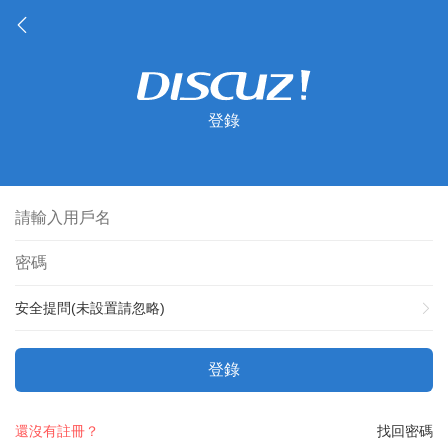
登錄
安全提問(未設置請忽略)
登錄
還沒有註冊？
找回密碼