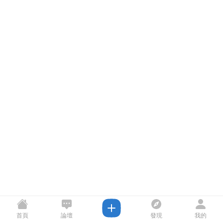
首頁
論壇
發現
我的