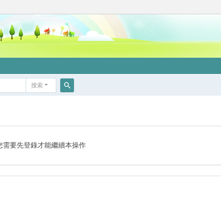
搜索
搜
索
您需要先登錄才能繼續本操作