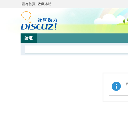
設為首頁
收藏本站
論壇