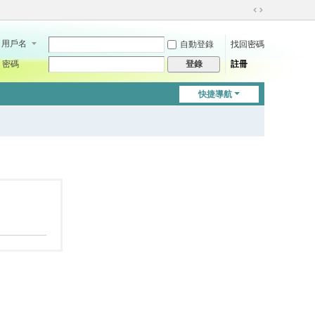
切
換
用戶名
自動登錄
找回密碼
到
寬
密碼
註冊
登錄
版
快捷導航