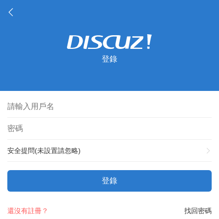
登錄
安全提問(未設置請忽略)
登錄
還沒有註冊？
找回密碼