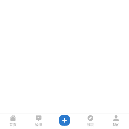
首頁
論壇
發現
我的