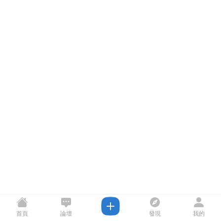
首頁
論壇
發現
我的