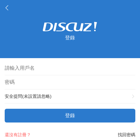
登錄
安全提問(未設置請忽略)
登錄
還沒有註冊？
找回密碼