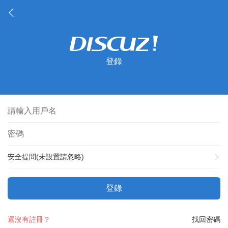
登錄
安全提問(未設置請忽略)
登錄
還沒有註冊？
找回密碼