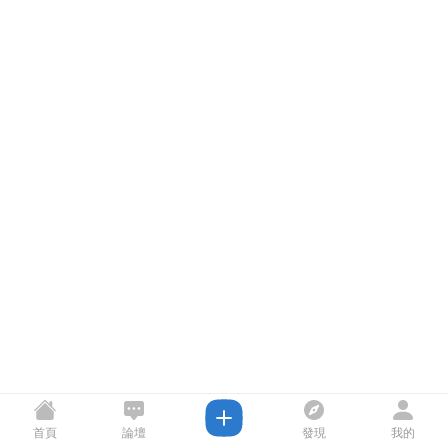
首頁
論壇
發現
我的