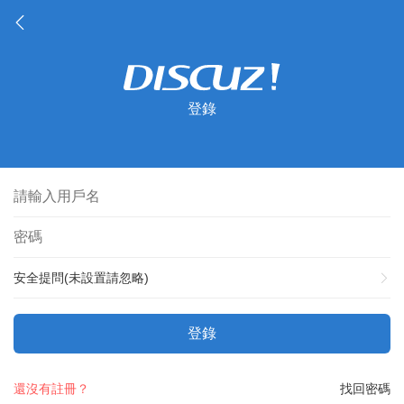
登錄
安全提問(未設置請忽略)
登錄
還沒有註冊？
找回密碼