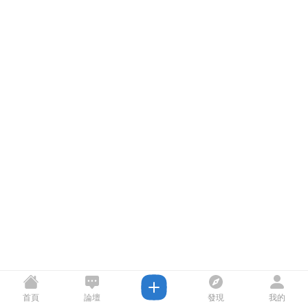
首頁
論壇
發現
我的