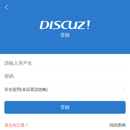
登錄
安全提問(未設置請忽略)
登錄
還沒有註冊？
找回密碼