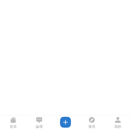
首頁
論壇
發現
我的