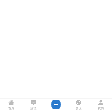
首頁
論壇
發現
我的