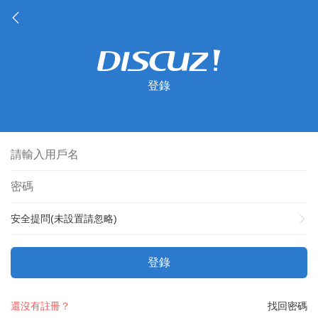
登錄
安全提問(未設置請忽略)
登錄
還沒有註冊？
找回密碼