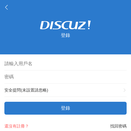
登錄
安全提問(未設置請忽略)
登錄
還沒有註冊？
找回密碼