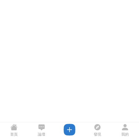
首頁
論壇
發現
我的