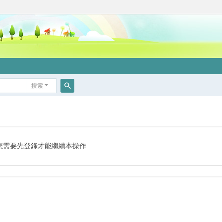
搜索
搜
索
您需要先登錄才能繼續本操作