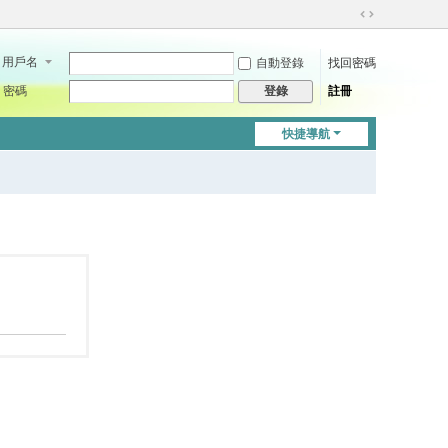
切
換
用戶名
自動登錄
找回密碼
到
寬
密碼
註冊
登錄
版
快捷導航