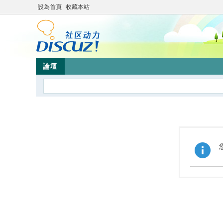
設為首頁
收藏本站
論壇