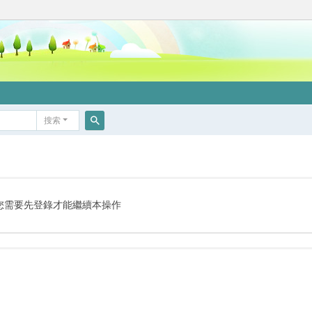
搜索
搜
索
您需要先登錄才能繼續本操作