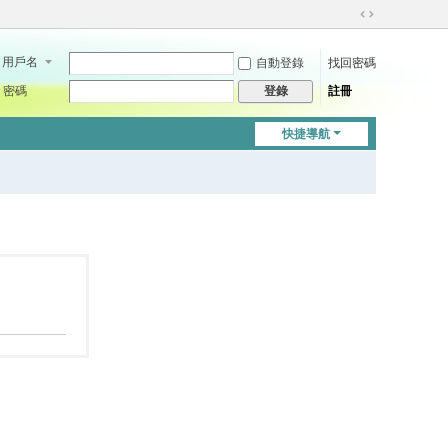
切
換
用戶名
自動登錄
找回密碼
到
寬
密碼
註冊
登錄
版
快捷導航