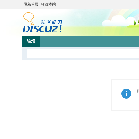
設為首頁
收藏本站
論壇