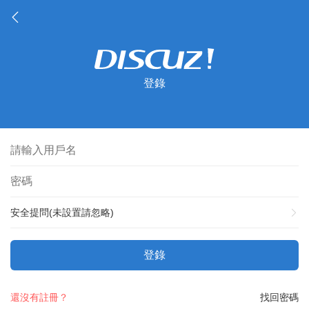
登錄
安全提問(未設置請忽略)
登錄
還沒有註冊？
找回密碼