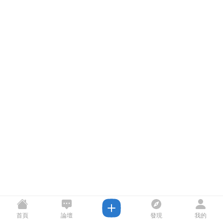
首頁
論壇
發現
我的