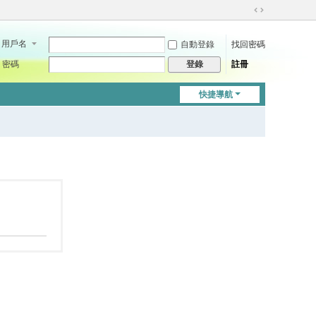
切
換
用戶名
自動登錄
找回密碼
到
寬
密碼
註冊
登錄
版
快捷導航