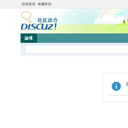
設為首頁
收藏本站
論壇