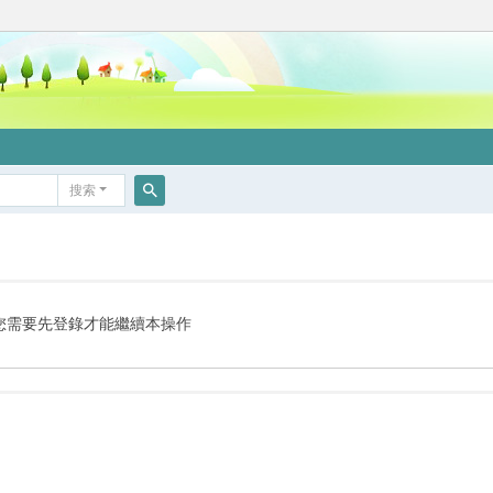
搜索
搜
索
您需要先登錄才能繼續本操作