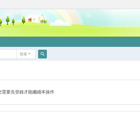
搜索
搜
索
您需要先登錄才能繼續本操作