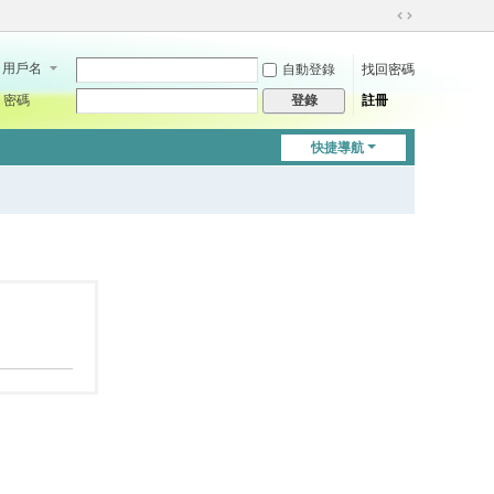
切
換
用戶名
自動登錄
找回密碼
到
寬
密碼
註冊
登錄
版
快捷導航