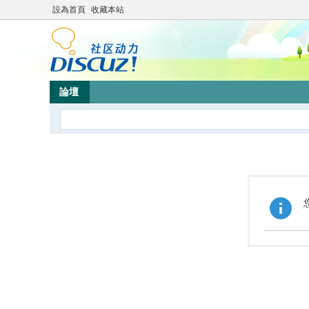
設為首頁
收藏本站
論壇