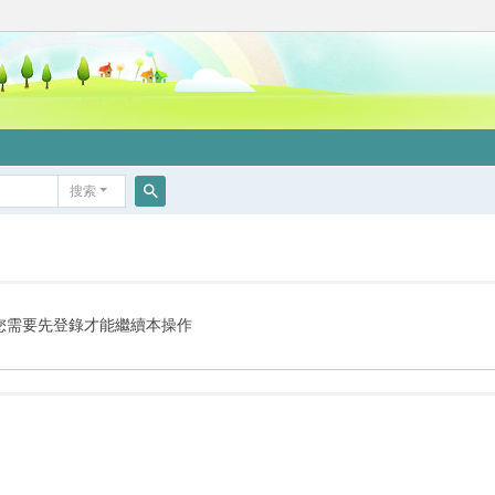
搜索
搜
索
您需要先登錄才能繼續本操作