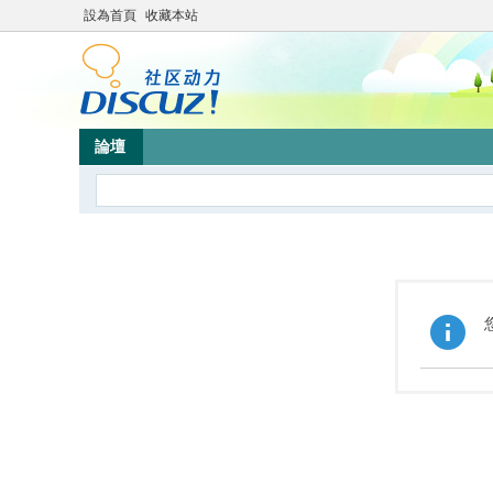
設為首頁
收藏本站
論壇