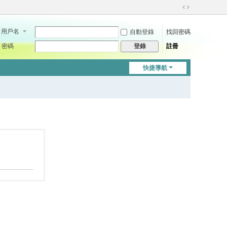
切
換
用戶名
自動登錄
找回密碼
到
寬
密碼
註冊
登錄
版
快捷導航