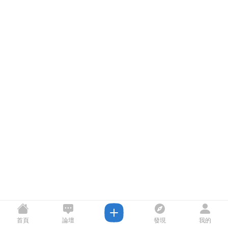
首頁
論壇
發現
我的