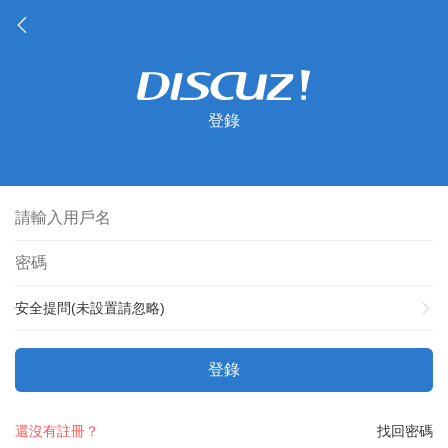
登錄
安全提問(未設置請忽略)
登錄
還沒有註冊？
找回密碼