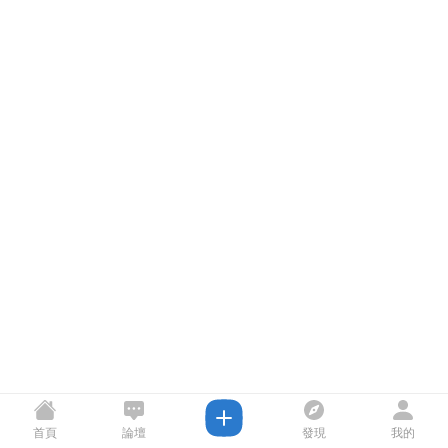
首頁
論壇
發現
我的