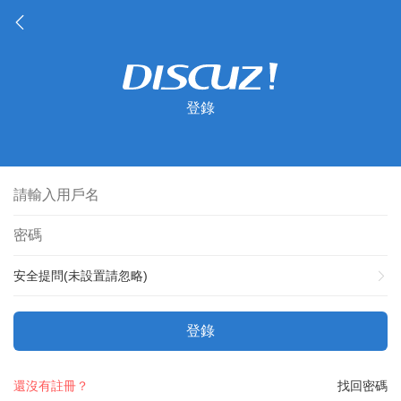
登錄
安全提問(未設置請忽略)
登錄
還沒有註冊？
找回密碼