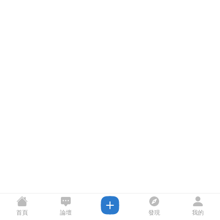
首頁
論壇
發現
我的