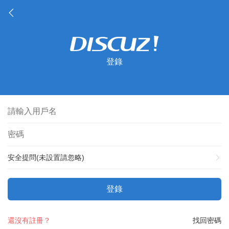
登錄
安全提問(未設置請忽略)
登錄
還沒有註冊？
找回密碼