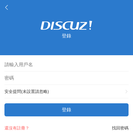
登錄
安全提問(未設置請忽略)
登錄
還沒有註冊？
找回密碼