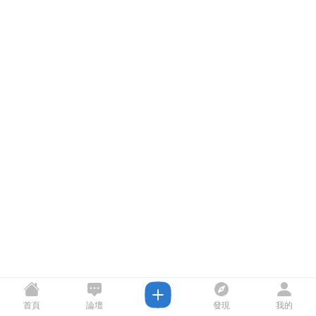
首頁
論壇
發現
我的