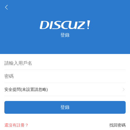
登錄
安全提問(未設置請忽略)
登錄
還沒有註冊？
找回密碼