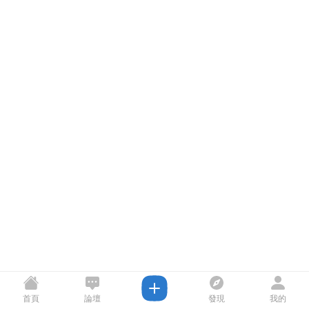
首頁
論壇
發現
我的