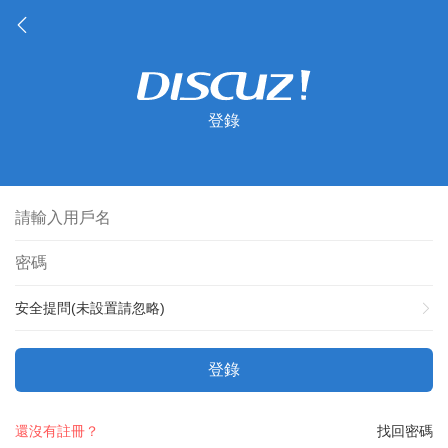
登錄
安全提問(未設置請忽略)
登錄
還沒有註冊？
找回密碼