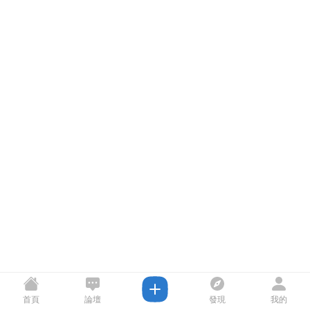
首頁
論壇
發現
我的