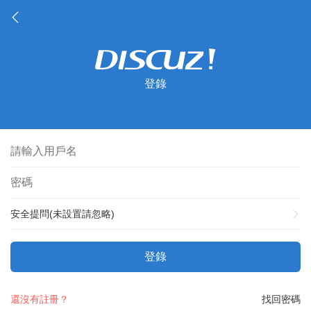
登錄
安全提問(未設置請忽略)
登錄
還沒有註冊？
找回密碼