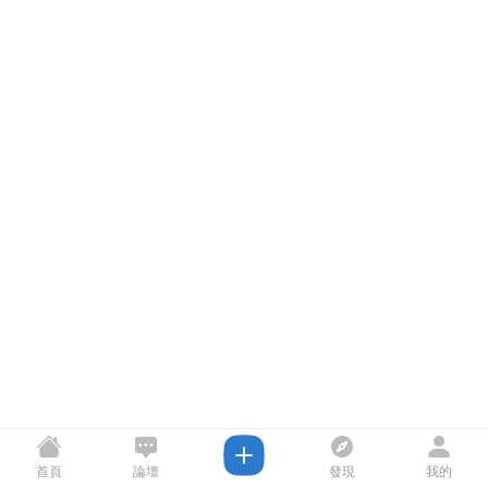
首頁
論壇
發現
我的