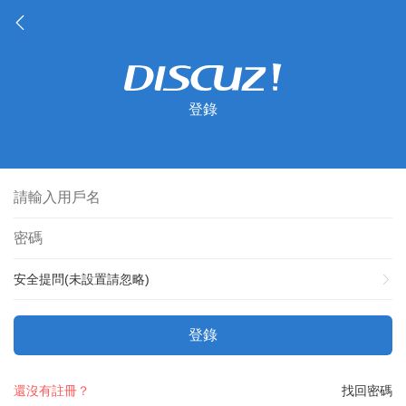
登錄
安全提問(未設置請忽略)
登錄
還沒有註冊？
找回密碼