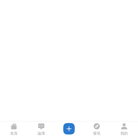
首頁
論壇
發現
我的