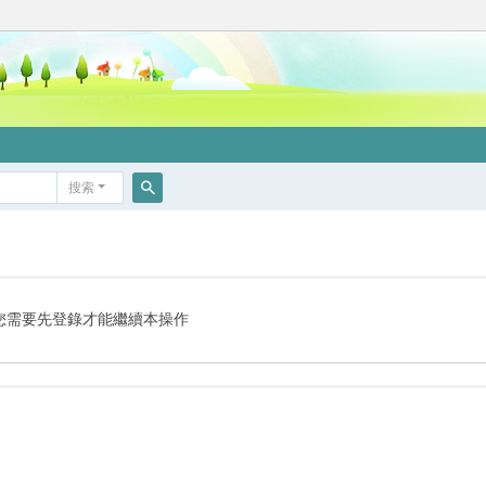
搜索
搜
索
您需要先登錄才能繼續本操作