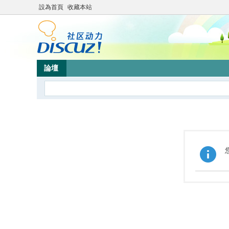
設為首頁
收藏本站
論壇