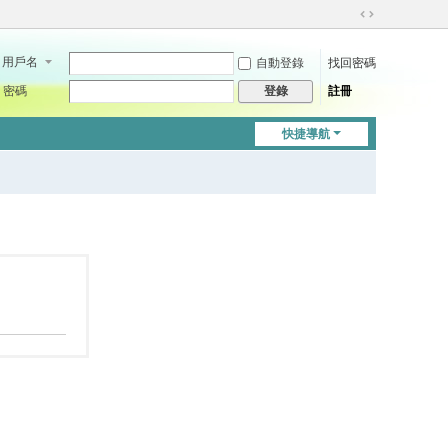
切
換
用戶名
自動登錄
找回密碼
到
寬
密碼
註冊
登錄
版
快捷導航