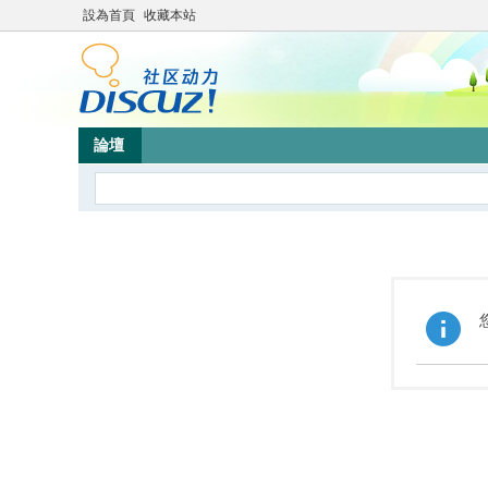
設為首頁
收藏本站
論壇