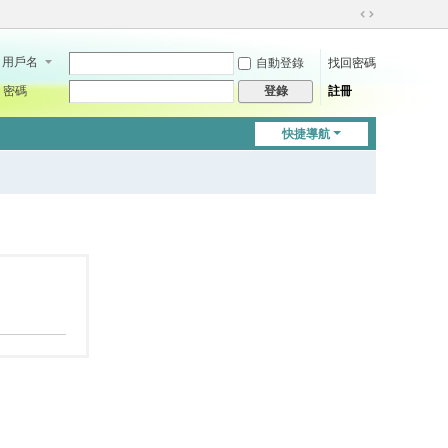
切
換
用戶名
自動登錄
找回密碼
到
寬
密碼
註冊
登錄
版
快捷導航