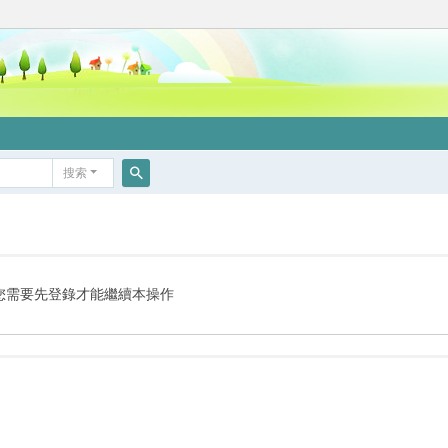
搜索
搜
索
您需要先登錄才能繼續本操作