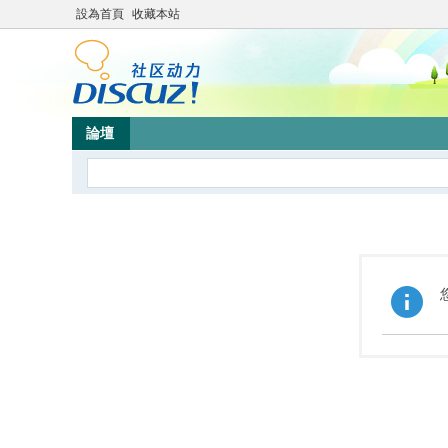
設為首頁
收藏本站
論壇