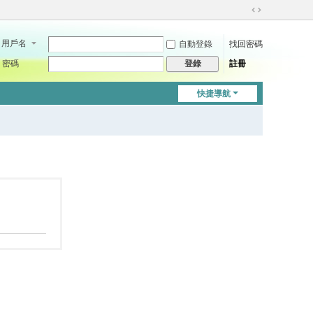
切
換
用戶名
自動登錄
找回密碼
到
寬
密碼
註冊
登錄
版
快捷導航