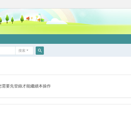
搜索
搜
索
您需要先登錄才能繼續本操作