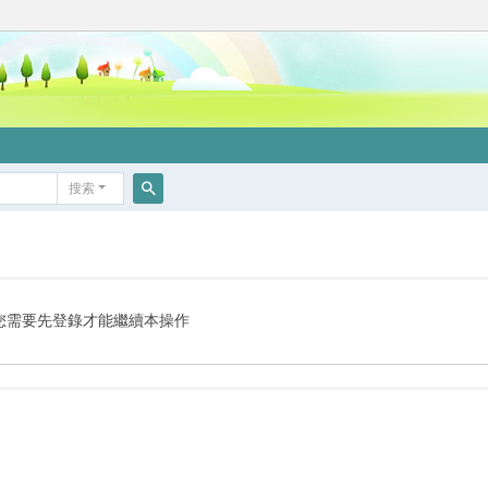
搜索
搜
索
您需要先登錄才能繼續本操作