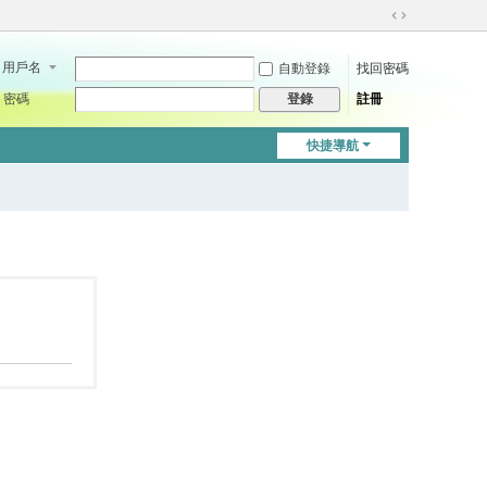
切
換
用戶名
自動登錄
找回密碼
到
寬
密碼
註冊
登錄
版
快捷導航