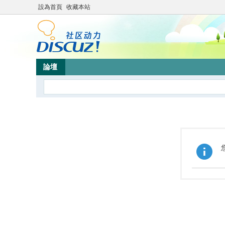
設為首頁
收藏本站
論壇