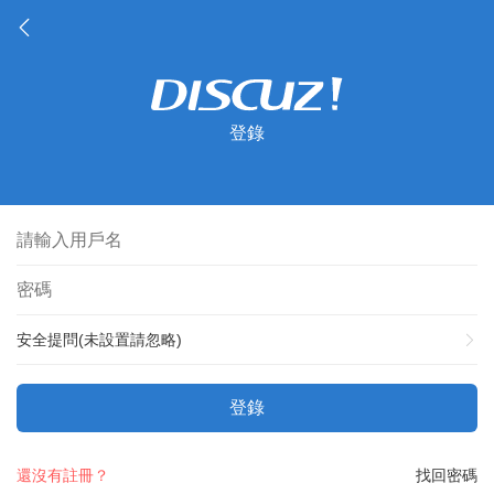
登錄
安全提問(未設置請忽略)
登錄
還沒有註冊？
找回密碼