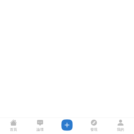
首頁
論壇
發現
我的