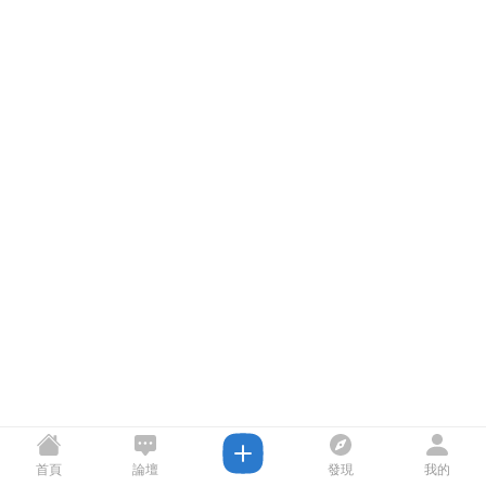
首頁
論壇
發現
我的