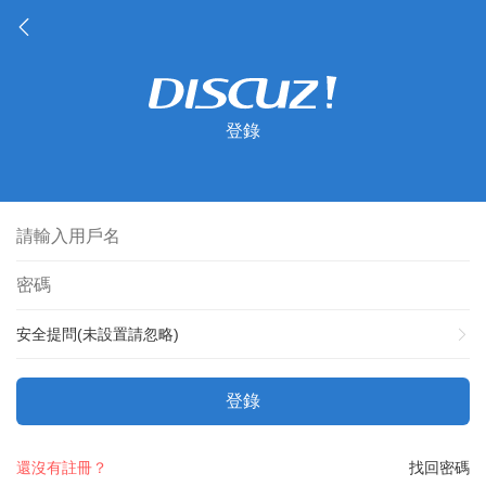
登錄
安全提問(未設置請忽略)
登錄
還沒有註冊？
找回密碼