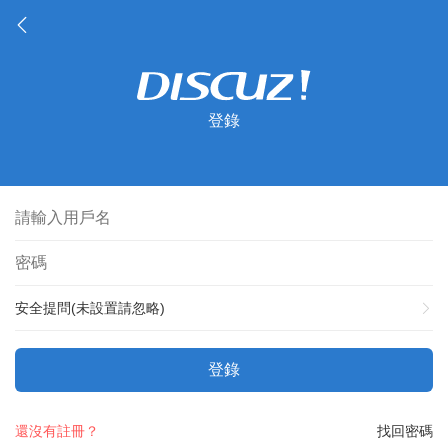
登錄
安全提問(未設置請忽略)
登錄
還沒有註冊？
找回密碼