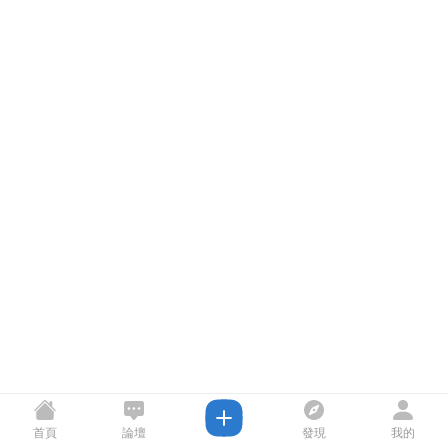
首頁
論壇
發現
我的