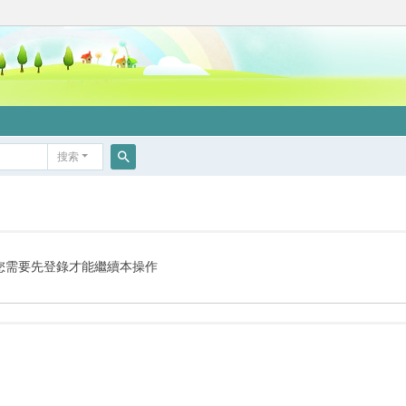
搜索
搜
索
您需要先登錄才能繼續本操作