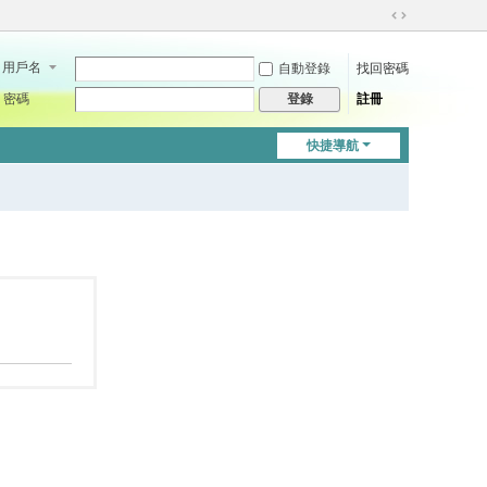
切
換
用戶名
自動登錄
找回密碼
到
寬
密碼
註冊
登錄
版
快捷導航