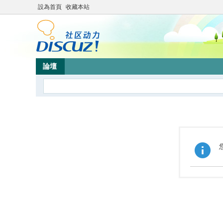
設為首頁
收藏本站
論壇