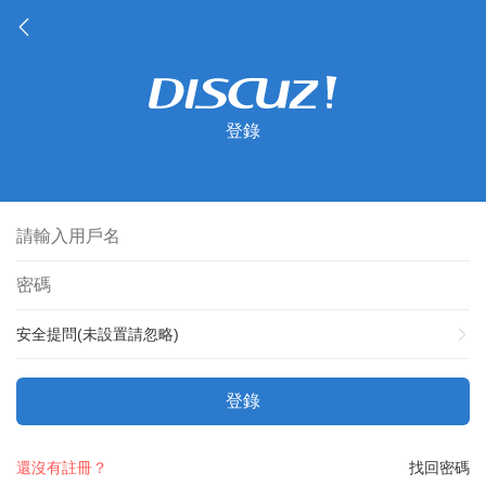
登錄
安全提問(未設置請忽略)
登錄
還沒有註冊？
找回密碼