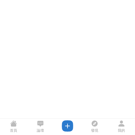
首頁
論壇
發現
我的