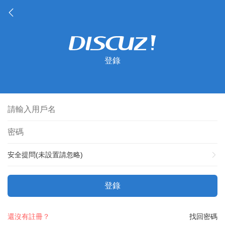
登錄
安全提問(未設置請忽略)
登錄
還沒有註冊？
找回密碼