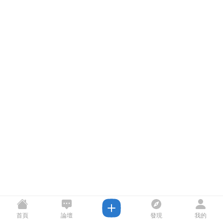
首頁
論壇
發現
我的