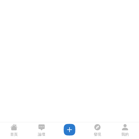
首頁
論壇
發現
我的