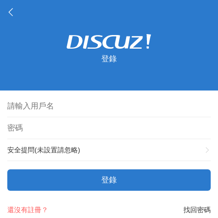
登錄
安全提問(未設置請忽略)
登錄
還沒有註冊？
找回密碼