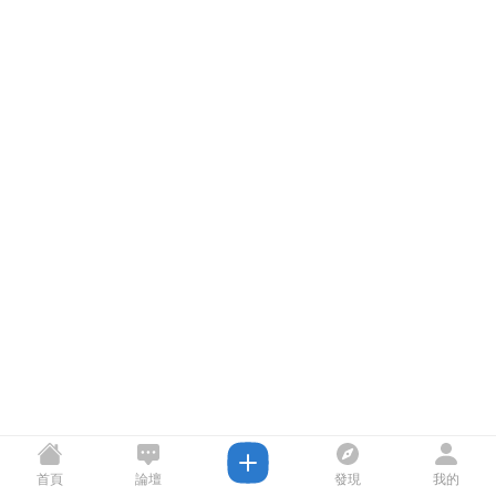
首頁
論壇
發現
我的