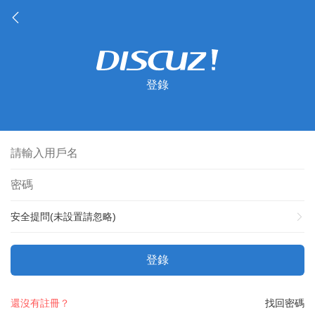
登錄
安全提問(未設置請忽略)
登錄
還沒有註冊？
找回密碼