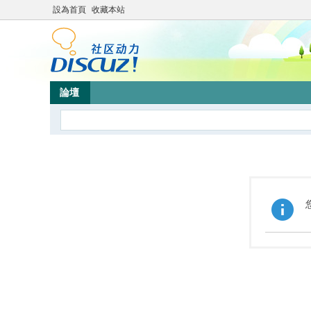
設為首頁
收藏本站
論壇