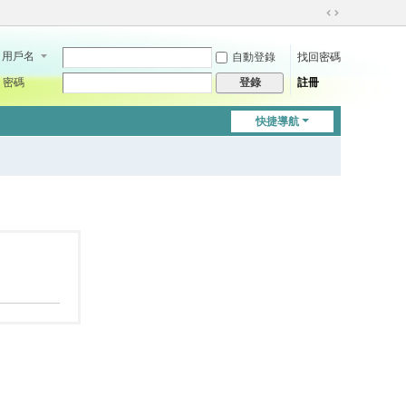
切
換
用戶名
自動登錄
找回密碼
到
寬
密碼
註冊
登錄
版
快捷導航