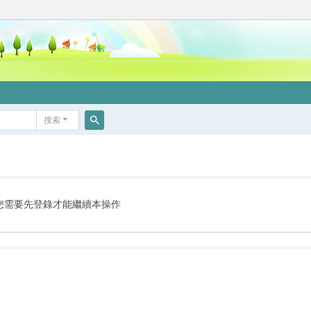
搜索
搜
索
您需要先登錄才能繼續本操作