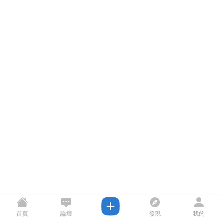
首頁
論壇
發現
我的