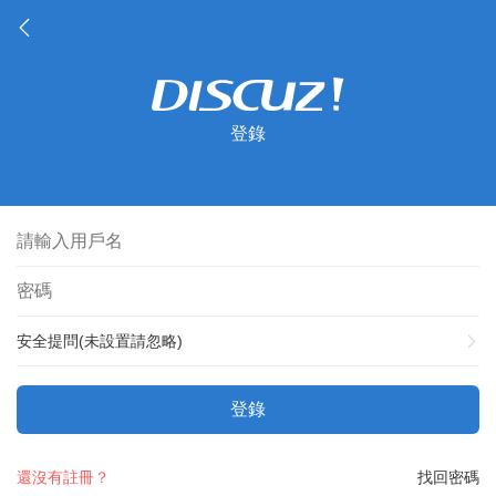
登錄
安全提問(未設置請忽略)
登錄
還沒有註冊？
找回密碼