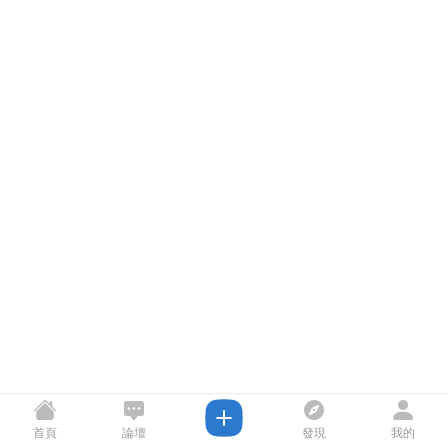
首頁
論壇
發現
我的