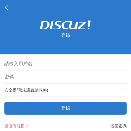
登錄
安全提問(未設置請忽略)
登錄
還沒有註冊？
找回密碼