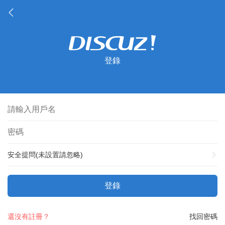
登錄
安全提問(未設置請忽略)
登錄
還沒有註冊？
找回密碼