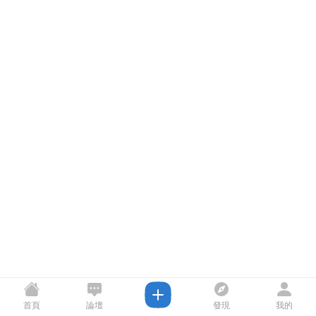
首頁
論壇
發現
我的