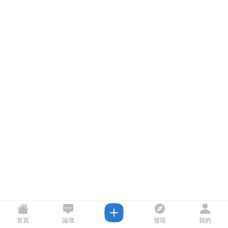
首頁
論壇
發現
我的