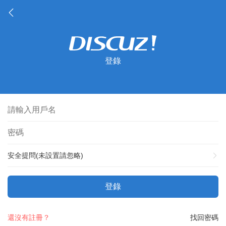
登錄
安全提問(未設置請忽略)
登錄
還沒有註冊？
找回密碼