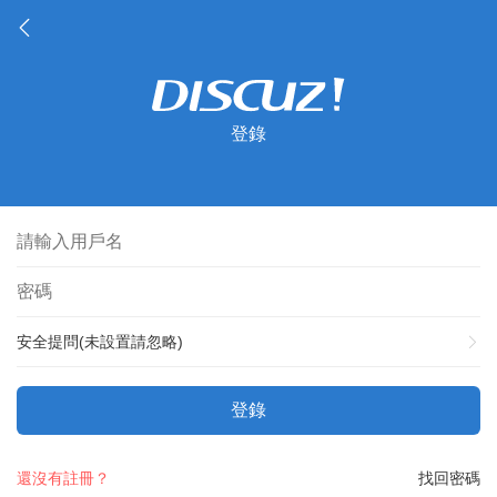
登錄
安全提問(未設置請忽略)
登錄
還沒有註冊？
找回密碼