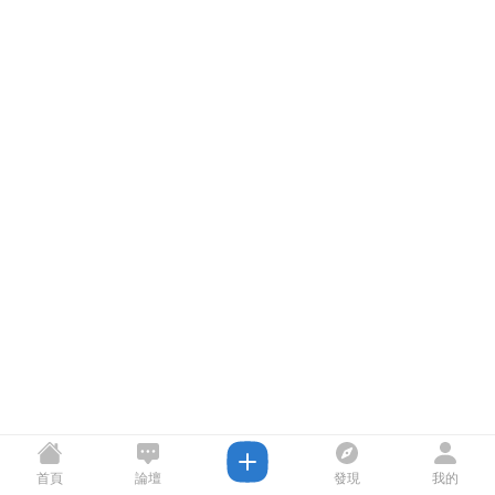
首頁
論壇
發現
我的