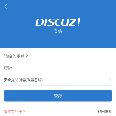
登錄
安全提問(未設置請忽略)
登錄
還沒有註冊？
找回密碼