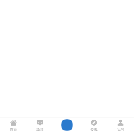
首頁
論壇
發現
我的