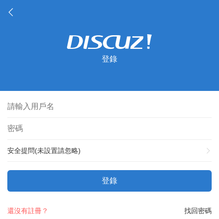
登錄
安全提問(未設置請忽略)
登錄
還沒有註冊？
找回密碼