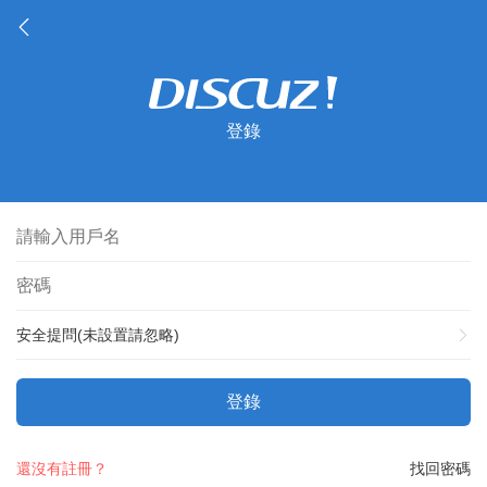
登錄
安全提問(未設置請忽略)
登錄
還沒有註冊？
找回密碼