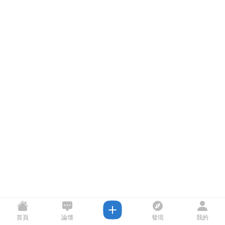
首頁
論壇
發現
我的