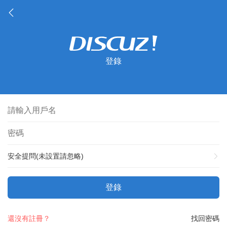
登錄
安全提問(未設置請忽略)
登錄
還沒有註冊？
找回密碼