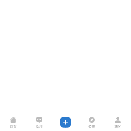
首頁
論壇
發現
我的