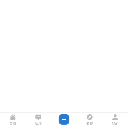
首頁
論壇
發現
我的