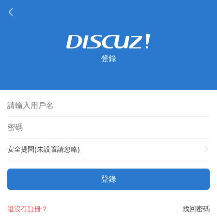
登錄
安全提問(未設置請忽略)
登錄
還沒有註冊？
找回密碼