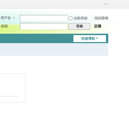
切
換
用戶名
自動登錄
找回密碼
到
寬
密碼
註冊
登錄
版
快捷導航