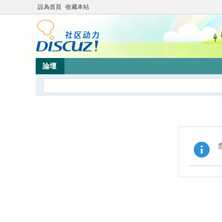
設為首頁
收藏本站
論壇