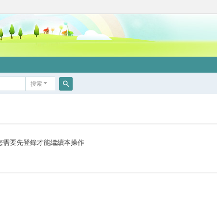
搜索
搜
索
您需要先登錄才能繼續本操作