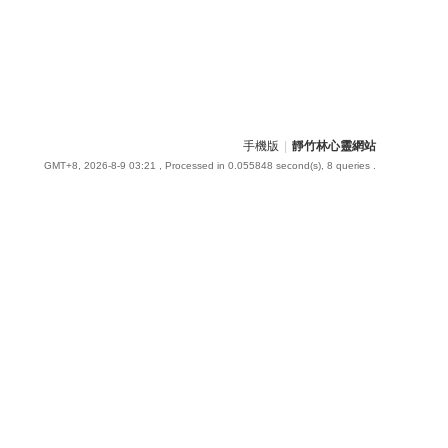
手機版
|
靜竹林心靈網站
GMT+8, 2026-8-9 03:21
, Processed in 0.055848 second(s), 8 queries .