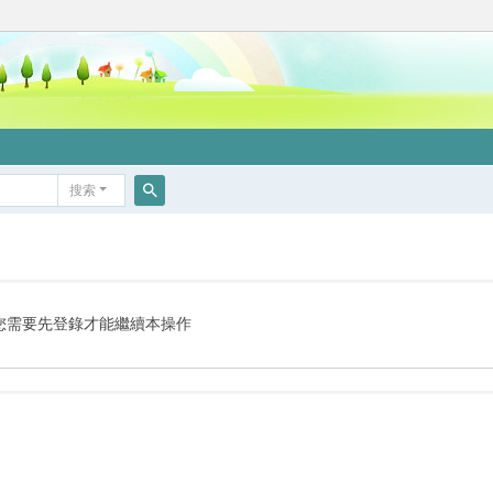
搜索
搜
索
您需要先登錄才能繼續本操作