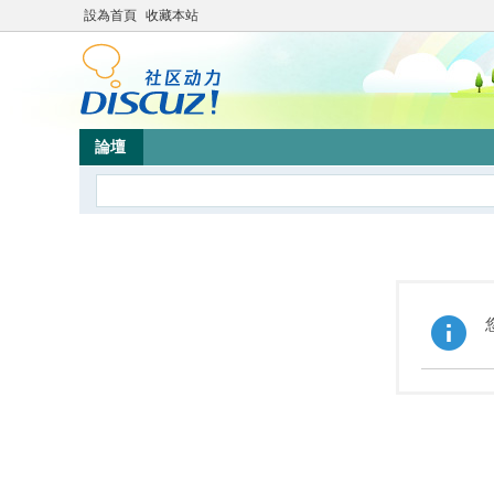
設為首頁
收藏本站
論壇