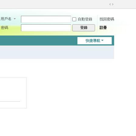
切
換
用戶名
自動登錄
找回密碼
到
寬
密碼
註冊
登錄
版
快捷導航