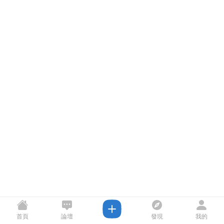
首頁
論壇
發現
我的