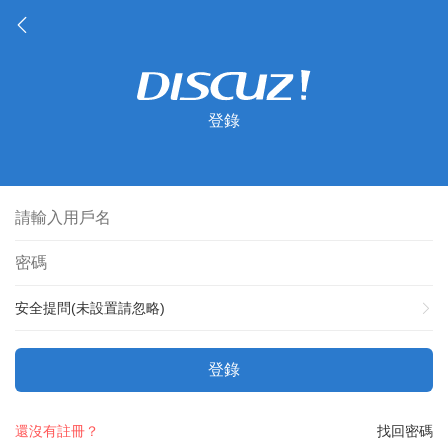
登錄
安全提問(未設置請忽略)
登錄
還沒有註冊？
找回密碼