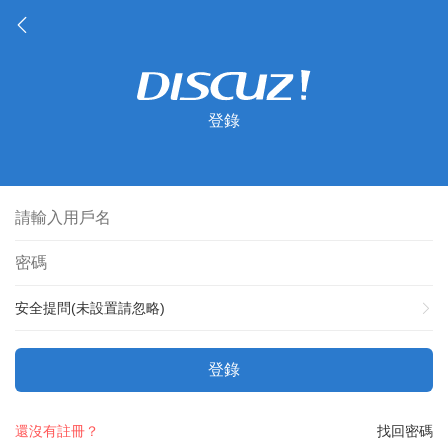
登錄
安全提問(未設置請忽略)
登錄
還沒有註冊？
找回密碼