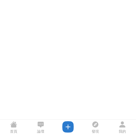
首頁
論壇
發現
我的